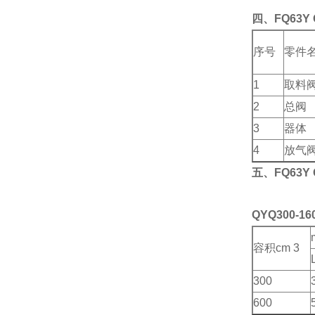
四、FQ63Y
序号
零件
1
取料
2
总阀
3
器体
4
放气
五、FQ63Y
QYQ300-16
容积cm 3
300
600