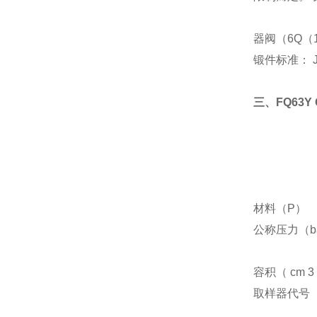
器阀（6Q（
锻件标准： JB
三、FQ63Y
材料（P）
公称压力（b
容积（ cm 3
取样器代号（