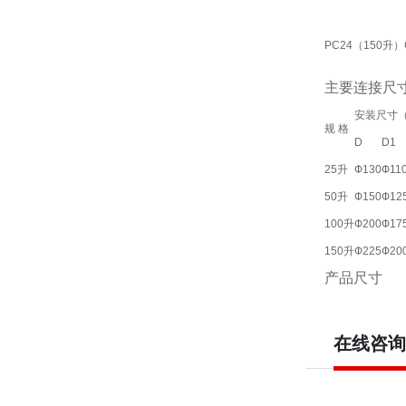
PC24（150升）
主要连接尺
安装尺寸
规 格
D
D1
25升
Ф130
Ф11
50升
Ф150
Ф12
100升
Ф200
Ф17
150升
Ф225
Ф20
产品尺寸
在线咨询