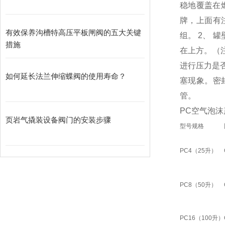
稳地覆盖在燃
牌，上面有
有效保养沟槽特高压平板闸阀的五大关键
组。 2、 
措施
在上方。（
进行压力是
如何延长法兰伸缩蝶阀的使用寿命？
塞现象。密
管。
PC空气泡
页岩气撬装设备阀门的安装步骤
型号规格
PC4（25升）
PC8（50升）
PC16（100升）