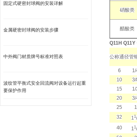
固定式硬密封球阀的安装详解
硝酸类
醋酸类
金属硬密封球阀的安装步骤
Q11H Q1
中外阀门材质牌号标准对照表
公称通径
管
6
1/
10
3/
波纹管平衡式安全回流阀对设备运行起重
15
1/
要保护作用
20
3/
25
1
1
32
1
1
40
1