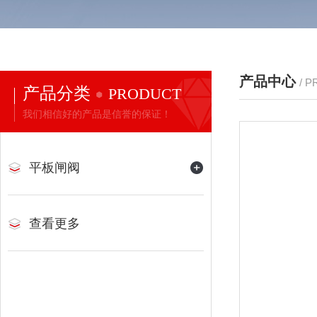
产品中心
/ 
产品分类
PRODUCT
我们相信好的产品是信誉的保证！
平板闸阀
查看更多