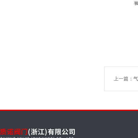
上一篇：
气