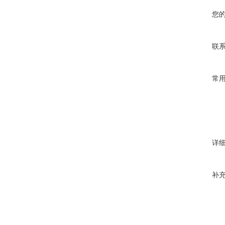
您
联
常
详
补