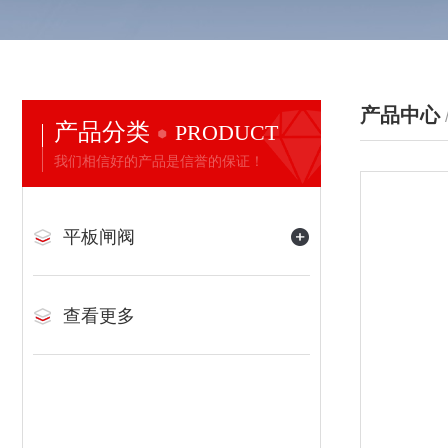
产品中心
产品分类
PRODUCT
我们相信好的产品是信誉的保证！
平板闸阀
查看更多