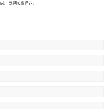
燥处，定期检查保养。