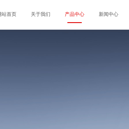
网站首页
关于我们
产品中心
新闻中心