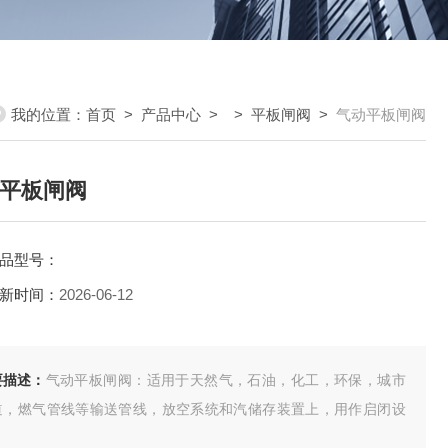
我的位置：
首页
>
产品中心
> >
平板闸阀
>
气动平板闸阀
平板闸阀
品型号：
新时间：
2026-06-12
要描述：
气动平板闸阀：适用于天然气，石油，化工，环保，城市
道，燃气管线等输送管线，放空系统和汽储存装置上，用作启闭设
。