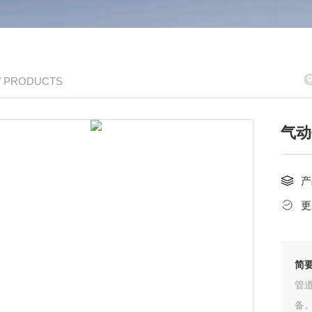
/ PRODUCTS
气动
产
更
简
管
备