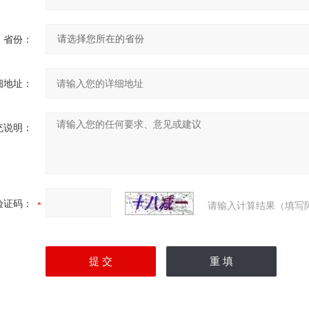
省份：
细地址：
充说明：
验证码：
请输入计算结果（填写