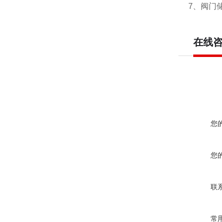
7、阀门
在线
您
您
联
常