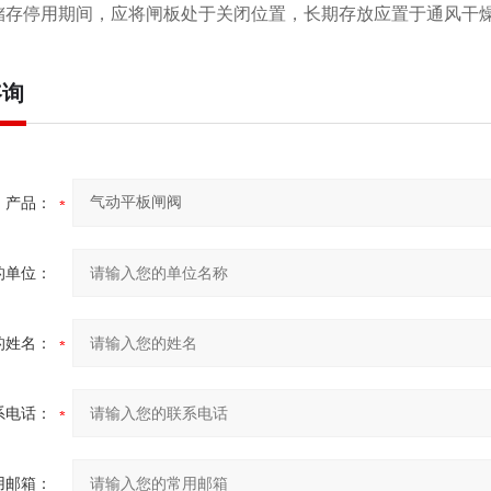
储存停用期间，应将闸板处于关闭位置，长期存放应置于通风干
咨询
产品：
的单位：
的姓名：
系电话：
用邮箱：