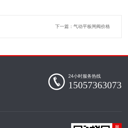
下一篇：
气动平板闸阀价格
24小时服务热线
15057363073
网