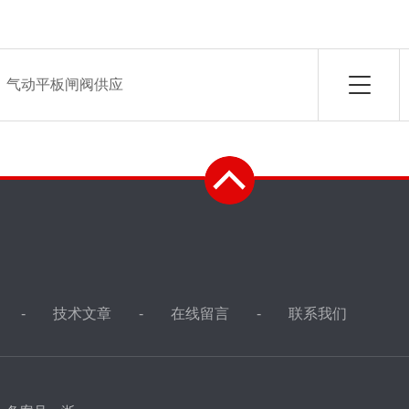
：
气动平板闸阀供应
技术文章
在线留言
联系我们