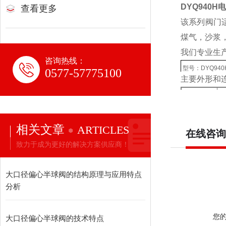
DYQ940
查看更多
该系列阀门
煤气，沙浆
我们专业生
咨询热线：
型号：DYQ940
0577-57775100
主要外形和
概述：
公
公称压力
双偏心半球
D
PN
金、选矿生
（MPa）
m
相关文章
ARTICLES
特点：
在线咨询
4
1、解决了
致力于成为更好的解决方案供应商！
5
门关不严等
6
2、开关轻
大口径偏心半球阀的结构原理与应用特点
分析
座的挤切作
8
3、密封面
1
您
大口径偏心半球阀的技术特点
4、该阀门
1