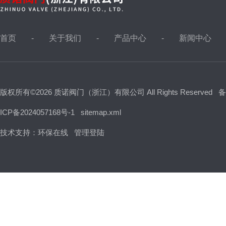
首页
关于我们
产品中心
新闻中心
版权所有©2026 质诺阀门（浙江）有限公司 All Rights Reserved
备
ICP备2024057168号-1
sitemap.xml
技术支持：
环保在线
管理登陆