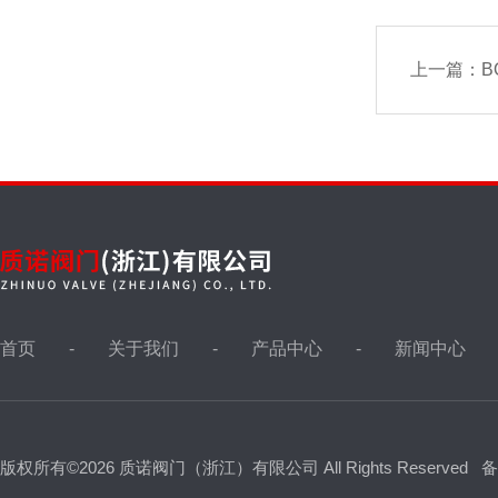
上一篇：
B
首页
关于我们
产品中心
新闻中心
版权所有©2026 质诺阀门（浙江）有限公司 All Rights Reserved
备